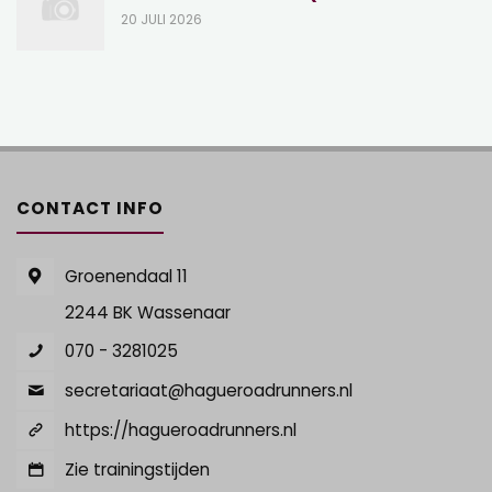
20 JULI 2026
CONTACT INFO
Groenendaal 11
2244 BK Wassenaar
070 - 3281025
secretariaat@hagueroadrunners.nl
https://hagueroadrunners.nl
Zie trainingstijden