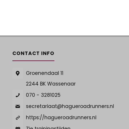
CONTACT INFO
Groenendaal 11
2244 BK Wassenaar
070 - 3281025
secretariaat@hagueroadrunners.nl
https://hagueroadrunners.nl
Zie trainingstijden