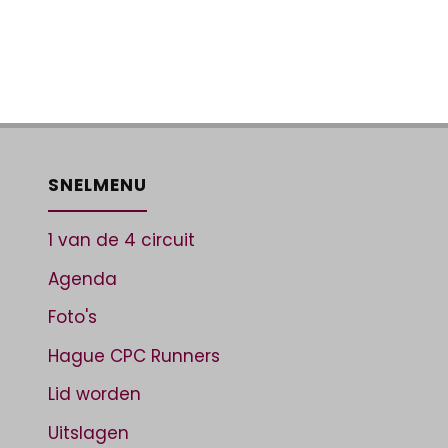
SNELMENU
1 van de 4 circuit
Agenda
Foto's
Hague CPC Runners
Lid worden
Uitslagen