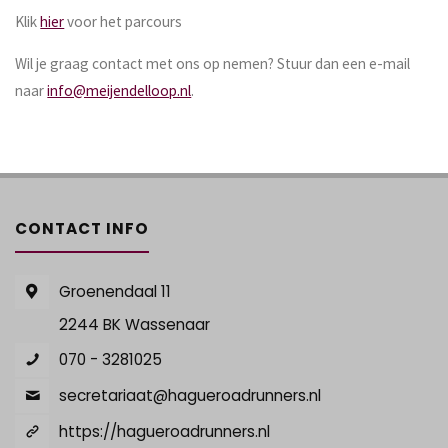
Klik
hier
voor het parcours
Wil je graag contact met ons op nemen? Stuur dan een e-mail
naar
info@meijendelloop.nl
.
CONTACT INFO
Groenendaal 11
2244 BK Wassenaar
070 - 3281025
secretariaat@hagueroadrunners.nl
https://hagueroadrunners.nl