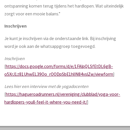
ontspanning komen terug tijdens het hardlopen. Wat uiteindelijk
zorgt voor een mooie balans.”
Inschrijven
Je kunt je inschrijven via de onderstaande link. Bij inschrijving
word je ook aan de whatsappgroep toegevoegd.
Inschrijven
[
https://docs.google.com/forms/d/e/1FAIpQLSfEtDL6gB-
o5XrJ1z81UhwEL39Oo_rOODpSbE1hlIN84vslZw/viewform
]
Lees hier een interview met de yogadocenten
[
https://hagueroadrunners.nl/vereniging/clubblad/yoga-voor-
hardlopers-youll-feel-it-where-you-need-it/
]