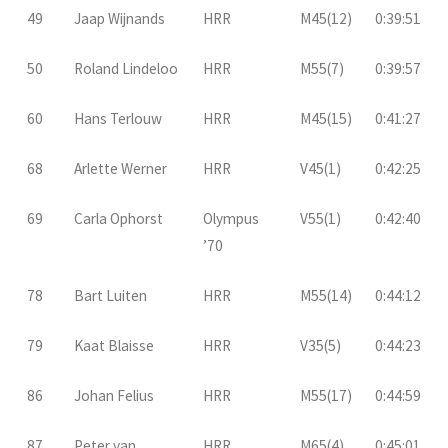
49
Jaap Wijnands
HRR
M45(12)
0:39:51
50
Roland Lindeloo
HRR
M55(7)
0:39:57
60
Hans Terlouw
HRR
M45(15)
0:41:27
68
Arlette Werner
HRR
V45(1)
0:42:25
69
Carla Ophorst
Olympus
V55(1)
0:42:40
’70
78
Bart Luiten
HRR
M55(14)
0:44:12
79
Kaat Blaisse
HRR
V35(5)
0:44:23
86
Johan Felius
HRR
M55(17)
0:44:59
87
Peter van
HRR
M65(4)
0:45:01