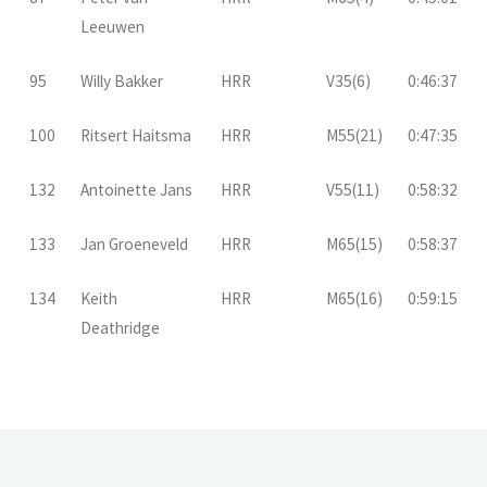
Leeuwen
95
Willy Bakker
HRR
V35(6)
0:46:37
100
Ritsert Haitsma
HRR
M55(21)
0:47:35
132
Antoinette Jans
HRR
V55(11)
0:58:32
133
Jan Groeneveld
HRR
M65(15)
0:58:37
134
Keith
HRR
M65(16)
0:59:15
Deathridge