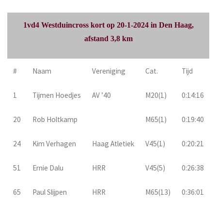
1vd4 Westduincross kort op 20-1-2024 in Den Haag,
afstand 3,8 km
#
Naam
Vereniging
Cat.
Tijd
1
Tijmen Hoedjes
AV ’40
M20(1)
0:14:16
20
Rob Holtkamp
M65(1)
0:19:40
24
Kim Verhagen
Haag Atletiek
V45(1)
0:20:21
51
Ernie Dalu
HRR
V45(5)
0:26:38
65
Paul Slijpen
HRR
M65(13)
0:36:01