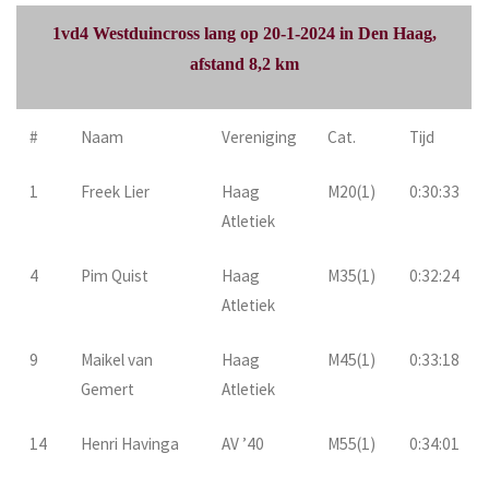
1vd4 Westduincross lang op 20-1-2024 in Den Haag,
afstand 8,2 km
#
Naam
Vereniging
Cat.
Tijd
1
Freek Lier
Haag
M20(1)
0:30:33
Atletiek
4
Pim Quist
Haag
M35(1)
0:32:24
Atletiek
9
Maikel van
Haag
M45(1)
0:33:18
Gemert
Atletiek
14
Henri Havinga
AV ’40
M55(1)
0:34:01