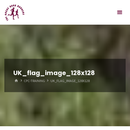
Spring
Hague
naar
Road
inhoud
Runners
UK_flag_image_128x128
HOME
CPC-TRAINING
UK_FLAG_IMAGE_128X128