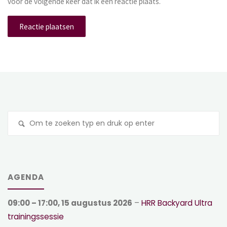
voor de volgende keer dat ik een reactie plaats.
Z
na
AGENDA
09:00
–
17:00
,
15 augustus 2026
–
HRR Backyard Ultra
trainingssessie