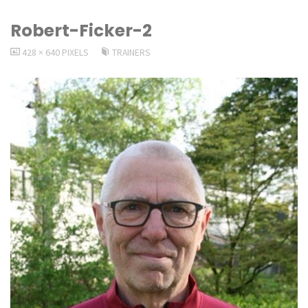
Robert-Ficker-2
VOLLEDIGE
428 × 640
PIXELS
TRAINERS
GROOTTE