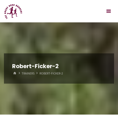
Spring
Hague
naar
Road
inhoud
Runners
Robert-Ficker-2
HOME
TRAINERS
ROBERT-FICKER-2