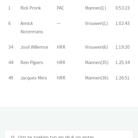
1
Rick Pronk
PAC
Mannen(1)
0:53:23
6
Annick
—
Vrouwen(1)
1:02:43
Notermans
34
José Willemse
HRR
Vrouwen(6)
1:19:20
44
Rein Pijpers
HRR
Mannen(35)
1:25:34
49
Jacques Merx
HRR
Mannen(36)
1:26:51
Z