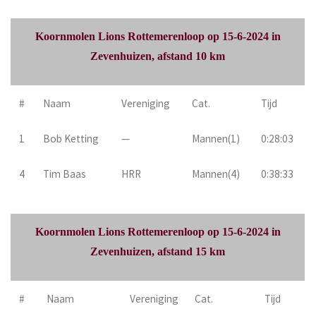
Koornmolen Lions Rottemerenloop op 15-6-2024 in
Zevenhuizen, afstand 10 km
#
Naam
Vereniging
Cat.
Tijd
1
Bob Ketting
—
Mannen(1)
0:28:03
4
Tim Baas
HRR
Mannen(4)
0:38:33
Koornmolen Lions Rottemerenloop op 15-6-2024 in
Zevenhuizen, afstand 15 km
#
Naam
Vereniging
Cat.
Tijd