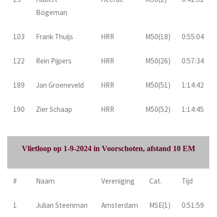
Bögeman
103
Frank Thuijs
HRR
M50(18)
0:55:04
122
Rein Pijpers
HRR
M50(26)
0:57:34
189
Jan Groeneveld
HRR
M50(51)
1:14:42
190
Zier Schaap
HRR
M50(52)
1:14:45
Vlietloop op 1-9-2024 in Voorschoten, afstand 10 EM
#
Naam
Vereniging
Cat.
Tijd
1
Julian Steenman
Amsterdam
MSE(1)
0:51:59