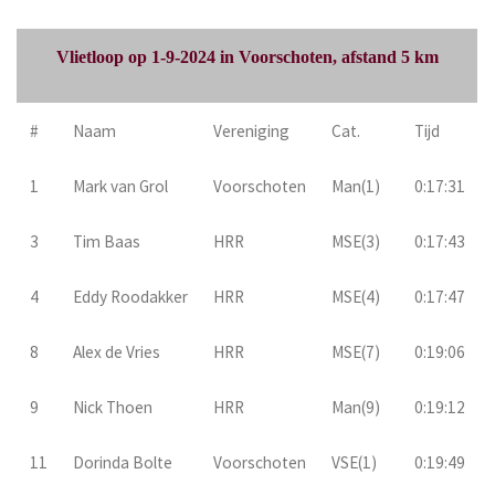
Vlietloop op 1-9-2024 in Voorschoten, afstand 5 km
#
Naam
Vereniging
Cat.
Tijd
1
Mark van Grol
Voorschoten
Man(1)
0:17:31
3
Tim Baas
HRR
MSE(3)
0:17:43
4
Eddy Roodakker
HRR
MSE(4)
0:17:47
8
Alex de Vries
HRR
MSE(7)
0:19:06
9
Nick Thoen
HRR
Man(9)
0:19:12
11
Dorinda Bolte
Voorschoten
VSE(1)
0:19:49