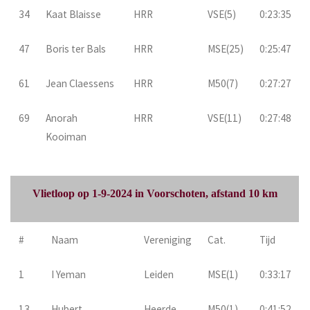
34
Kaat Blaisse
HRR
VSE(5)
0:23:35
47
Boris ter Bals
HRR
MSE(25)
0:25:47
61
Jean Claessens
HRR
M50(7)
0:27:27
69
Anorah
HRR
VSE(11)
0:27:48
Kooiman
Vlietloop op 1-9-2024 in Voorschoten, afstand 10 km
#
Naam
Vereniging
Cat.
Tijd
1
I Yeman
Leiden
MSE(1)
0:33:17
13
Hubert
Heerde
M50(1)
0:41:52