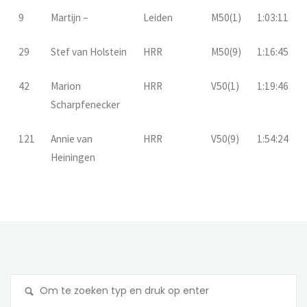
9
Martijn –
Leiden
M50(1)
1:03:11
29
Stef van Holstein
HRR
M50(9)
1:16:45
42
Marion
HRR
V50(1)
1:19:46
Scharpfenecker
121
Annie van
HRR
V50(9)
1:54:24
Heiningen
Z
na