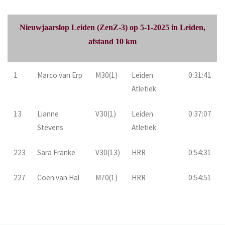
Nieuwjaarslop Leiden (ZenZ-3) op 5-1-2025 in Leiden,
afstand 10 km
1
Marco van Erp
M30(1)
Leiden
0:31:41
Atletiek
13
Lianne
V30(1)
Leiden
0:37:07
Stevens
Atletiek
223
Sara Franke
V30(13)
HRR
0:54:31
227
Coen van Hal
M70(1)
HRR
0:54:51