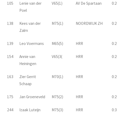
105
Lenie van der
V65(1)
AV De Spartaan
0:2
Poel
138
Kees van der
M75(1)
NOORDWIJK ZH
0:2
Zalm
139
Leo Voermans
M65(5)
HRR
0:2
154
Annie van
V65(3(
HRR
0:2
Heiningen
163
Zier Gerrit
M70(1)
HRR
0:2
Schaap
175
Jan Groeneveld
M75(2)
HRR
0:2
244
Izaak Luteijn
M75(3)
HRR
0:3