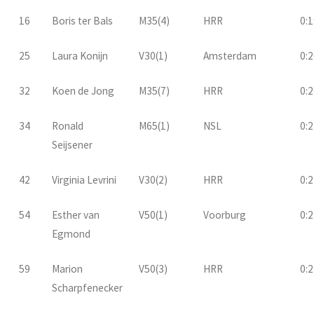
16
Boris ter Bals
M35(4)
HRR
0:1
25
Laura Konijn
V30(1)
Amsterdam
0:2
32
Koen de Jong
M35(7)
HRR
0:2
34
Ronald
M65(1)
NSL
0:2
Seijsener
42
Virginia Levrini
V30(2)
HRR
0:2
54
Esther van
V50(1)
Voorburg
0:2
Egmond
59
Marion
V50(3)
HRR
0:2
Scharpfenecker