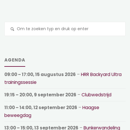
Z
na
AGENDA
09:00
–
17:00
,
15 augustus 2026
–
HRR Backyard Ultra
trainingssessie
19:15
–
20:00
,
9 september 2026
–
Clubwedstrijd
11:00
–
14:00
,
12 september 2026
–
Haagse
beweegdag
13:00
–
15:00
,
13 september 2026
–
Bunkerwandeling