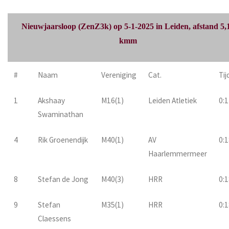
Nieuwjaarsloop (ZenZ3k) op 5-1-2025 in Leiden, afstand 5,
kmm
#
Naam
Vereniging
Cat.
Tij
1
Akshaay
M16(1)
Leiden Atletiek
0:1
Swaminathan
4
Rik Groenendijk
M40(1)
AV
0:1
Haarlemmermeer
8
Stefan de Jong
M40(3)
HRR
0:1
9
Stefan
M35(1)
HRR
0:1
Claessens