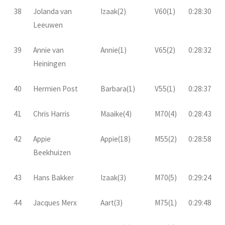
38
Jolanda van
Izaak(2)
V60(1)
0:28:30
Leeuwen
39
Annie van
Annie(1)
V65(2)
0:28:32
Heiningen
40
Hermien Post
Barbara(1)
V55(1)
0:28:37
41
Chris Harris
Maaike(4)
M70(4)
0:28:43
42
Appie
Appie(18)
M55(2)
0:28:58
Beekhuizen
43
Hans Bakker
Izaak(3)
M70(5)
0:29:24
44
Jacques Merx
Aart(3)
M75(1)
0:29:48