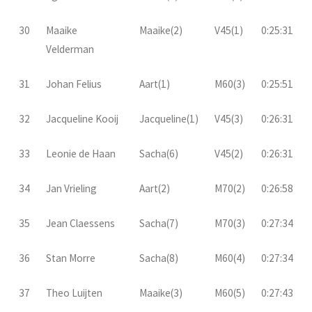
30
Maaike
Maaike(2)
V45(1)
0:25:31
Velderman
31
Johan Felius
Aart(1)
M60(3)
0:25:51
32
Jacqueline Kooij
Jacqueline(1)
V45(3)
0:26:31
33
Leonie de Haan
Sacha(6)
V45(2)
0:26:31
34
Jan Vrieling
Aart(2)
M70(2)
0:26:58
35
Jean Claessens
Sacha(7)
M70(3)
0:27:34
36
Stan Morre
Sacha(8)
M60(4)
0:27:34
37
Theo Luijten
Maaike(3)
M60(5)
0:27:43