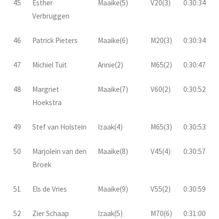
45
Esther
Maaike(5)
V20(3)
0:30:34
Verbruggen
46
Patrick Pieters
Maaike(6)
M20(3)
0:30:34
47
Michiel Tuit
Annie(2)
M65(2)
0:30:47
48
Margriet
Maaike(7)
V60(2)
0:30:52
Hoekstra
49
Stef van Holstein
Izaak(4)
M65(3)
0:30:53
50
Marjolein van den
Maaike(8)
V45(4)
0:30:57
Broek
51
Els de Vries
Maaike(9)
V55(2)
0:30:59
52
Zier Schaap
Izaak(5)
M70(6)
0:31:00