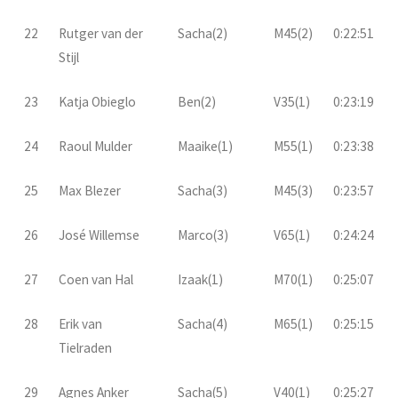
22
Rutger van der
Sacha(2)
M45(2)
0:22:51
Stijl
23
Katja Obieglo
Ben(2)
V35(1)
0:23:19
24
Raoul Mulder
Maaike(1)
M55(1)
0:23:38
25
Max Blezer
Sacha(3)
M45(3)
0:23:57
26
José Willemse
Marco(3)
V65(1)
0:24:24
27
Coen van Hal
Izaak(1)
M70(1)
0:25:07
28
Erik van
Sacha(4)
M65(1)
0:25:15
Tielraden
29
Agnes Anker
Sacha(5)
V40(1)
0:25:27