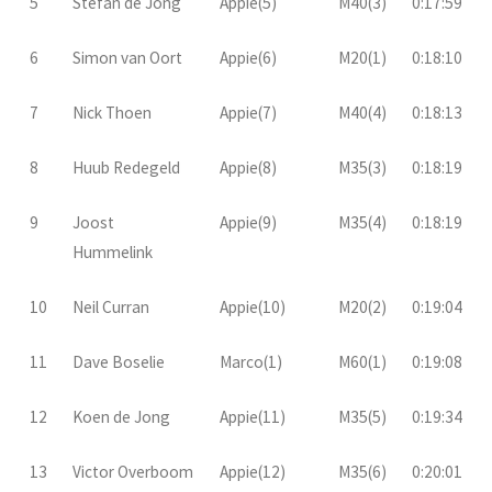
5
Stefan de Jong
Appie(5)
M40(3)
0:17:59
6
Simon van Oort
Appie(6)
M20(1)
0:18:10
7
Nick Thoen
Appie(7)
M40(4)
0:18:13
8
Huub Redegeld
Appie(8)
M35(3)
0:18:19
9
Joost
Appie(9)
M35(4)
0:18:19
Hummelink
10
Neil Curran
Appie(10)
M20(2)
0:19:04
11
Dave Boselie
Marco(1)
M60(1)
0:19:08
12
Koen de Jong
Appie(11)
M35(5)
0:19:34
13
Victor Overboom
Appie(12)
M35(6)
0:20:01