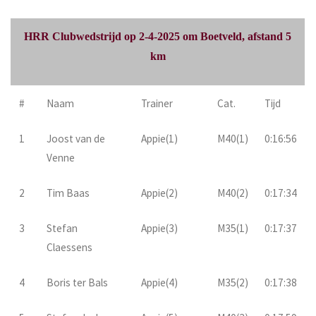
HRR Clubwedstrijd op 2-4-2025 om Boetveld, afstand 5
km
#
Naam
Trainer
Cat.
Tijd
1
Joost van de
Appie(1)
M40(1)
0:16:56
Venne
2
Tim Baas
Appie(2)
M40(2)
0:17:34
3
Stefan
Appie(3)
M35(1)
0:17:37
Claessens
4
Boris ter Bals
Appie(4)
M35(2)
0:17:38