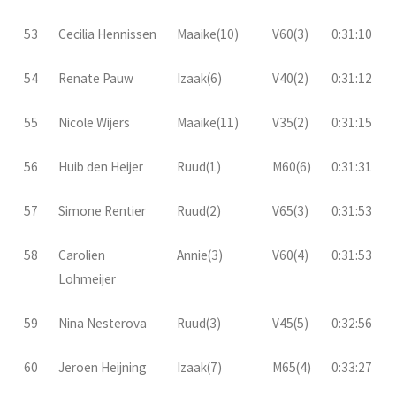
53
Cecilia Hennissen
Maaike(10)
V60(3)
0:31:10
54
Renate Pauw
Izaak(6)
V40(2)
0:31:12
55
Nicole Wijers
Maaike(11)
V35(2)
0:31:15
56
Huib den Heijer
Ruud(1)
M60(6)
0:31:31
57
Simone Rentier
Ruud(2)
V65(3)
0:31:53
58
Carolien
Annie(3)
V60(4)
0:31:53
Lohmeijer
59
Nina Nesterova
Ruud(3)
V45(5)
0:32:56
60
Jeroen Heijning
Izaak(7)
M65(4)
0:33:27