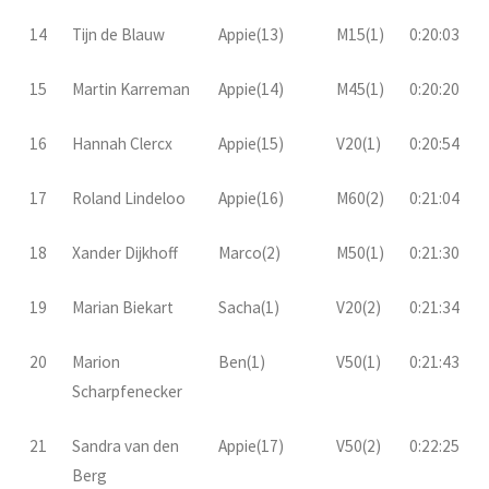
14
Tijn de Blauw
Appie(13)
M15(1)
0:20:03
15
Martin Karreman
Appie(14)
M45(1)
0:20:20
16
Hannah Clercx
Appie(15)
V20(1)
0:20:54
17
Roland Lindeloo
Appie(16)
M60(2)
0:21:04
18
Xander Dijkhoff
Marco(2)
M50(1)
0:21:30
19
Marian Biekart
Sacha(1)
V20(2)
0:21:34
20
Marion
Ben(1)
V50(1)
0:21:43
Scharpfenecker
21
Sandra van den
Appie(17)
V50(2)
0:22:25
Berg