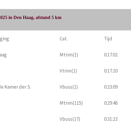
025 in Den Haag, afstand 5 km
iging
Cat.
Tijd
aag
Mtrim(1)
0:17:02
Vtrim(1)
0:17:10
e Kamer der S.
Vbuss(1)
0:23:09
Mtrim(115)
0:29:48
Vbuss(17)
0:31:23