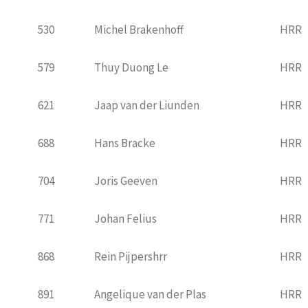
530
Michel Brakenhoff
HRR
579
Thuy Duong Le
HRR
621
Jaap van der Liunden
HRR
688
Hans Bracke
HRR
704
Joris Geeven
HRR
771
Johan Felius
HRR
868
Rein Pijpershrr
HRR
891
Angelique van der Plas
HRR