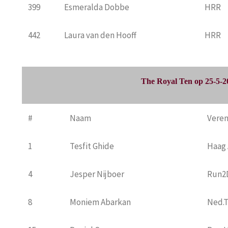
399
Esmeralda Dobbe
HRR
442
Laura van den Hooff
HRR
The Royal Ten op 25-5-2
#
Naam
Veren
1
Tesfit Ghide
Haag 
4
Jesper Nijboer
Run2
8
Moniem Abarkan
Ned.T