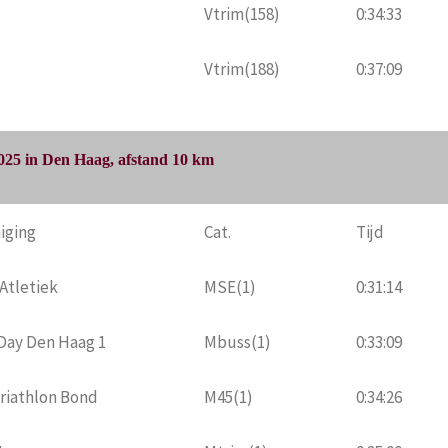
Vtrim(158)
0:34:33
Vtrim(188)
0:37:09
025 in Den Haag, afstand 10 km
iging
Cat.
Tijd
Atletiek
MSE(1)
0:31:14
Day Den Haag 1
Mbuss(1)
0:33:09
riathlon Bond
M45(1)
0:34:26