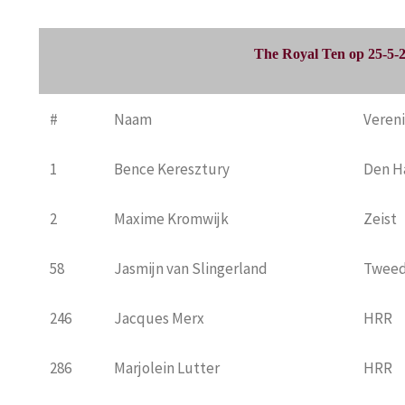
The Royal Ten op 25-5-2
#
Naam
Veren
1
Bence Keresztury
Den H
2
Maxime Kromwijk
Zeist
58
Jasmijn van Slingerland
Tweed
246
Jacques Merx
HRR
286
Marjolein Lutter
HRR