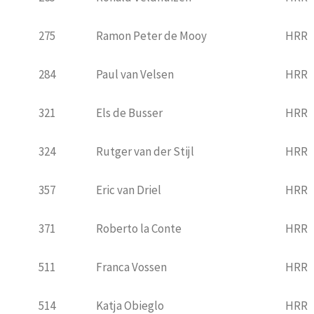
275
Ramon Peter de Mooy
HRR
284
Paul van Velsen
HRR
321
Els de Busser
HRR
324
Rutger van der Stijl
HRR
357
Eric van Driel
HRR
371
Roberto la Conte
HRR
511
Franca Vossen
HRR
514
Katja Obieglo
HRR