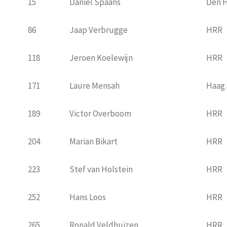
15
Daniel Spaans
Den 
86
Jaap Verbrugge
HRR
118
Jeroen Koelewijn
HRR
171
Laure Mensah
Haag 
189
Victor Overboom
HRR
204
Marian Bikart
HRR
223
Stef van Holstein
HRR
252
Hans Loos
HRR
265
Ronald Veldhuizen
HRR