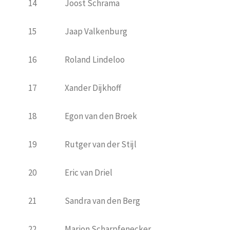
14
Joost Schrama
15
Jaap Valkenburg
16
Roland Lindeloo
17
Xander Dijkhoff
18
Egon van den Broek
19
Rutger van der Stijl
20
Eric van Driel
21
Sandra van den Berg
22
Marion Scharpfenecker