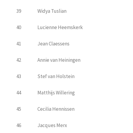
39
Widya Tuslian
40
Lucienne Heemskerk
41
Jean Claessens
42
Annie van Heiningen
43
Stef van Holstein
44
Matthijs Willering
45
Cecilia Hennissen
46
Jacques Merx