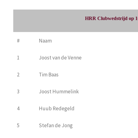
HRR Clubwedstrijd op 10
#
Naam
1
Joost van de Venne
2
Tim Baas
3
Joost Hummelink
4
Huub Redegeld
5
Stefan de Jong