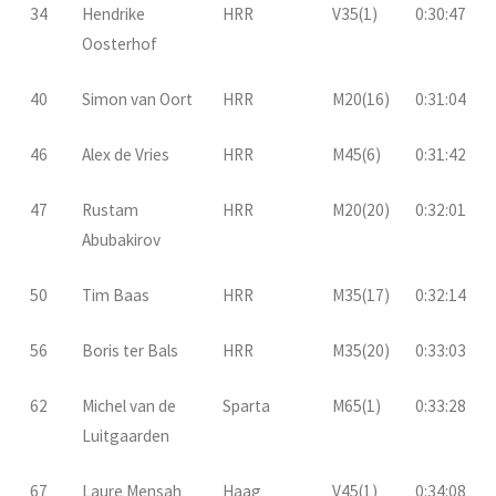
34
Hendrike
HRR
V35(1)
0:30:47
Oosterhof
40
Simon van Oort
HRR
M20(16)
0:31:04
46
Alex de Vries
HRR
M45(6)
0:31:42
47
Rustam
HRR
M20(20)
0:32:01
Abubakirov
50
Tim Baas
HRR
M35(17)
0:32:14
56
Boris ter Bals
HRR
M35(20)
0:33:03
62
Michel van de
Sparta
M65(1)
0:33:28
Luitgaarden
67
Laure Mensah
Haag
V45(1)
0:34:08