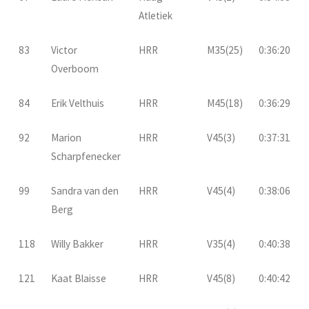
Atletiek
83
Victor
HRR
M35(25)
0:36:20
Overboom
84
Erik Velthuis
HRR
M45(18)
0:36:29
92
Marion
HRR
V45(3)
0:37:31
Scharpfenecker
99
Sandra van den
HRR
V45(4)
0:38:06
Berg
118
Willy Bakker
HRR
V35(4)
0:40:38
121
Kaat Blaisse
HRR
V45(8)
0:40:42