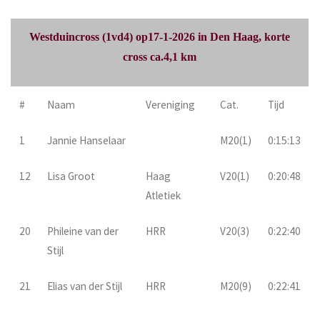
Westduincross (1vd4) op17-1-2026 in Den Haag, korte
cross ca.4,1 km
#
Naam
Vereniging
Cat.
Tijd
1
Jannie Hanselaar
M20(1)
0:15:13
12
Lisa Groot
Haag
V20(1)
0:20:48
Atletiek
20
Phileine van der
HRR
V20(3)
0:22:40
Stijl
21
Elias van der Stijl
HRR
M20(9)
0:22:41