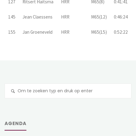
127
Ritsert Haitsma
HRR
M65(8)
0:41:41
145
Jean Claessens
HRR
M65(12)
0:46:24
155
Jan Groeneveld
HRR
M65(15)
0:52:22
Z
na
AGENDA