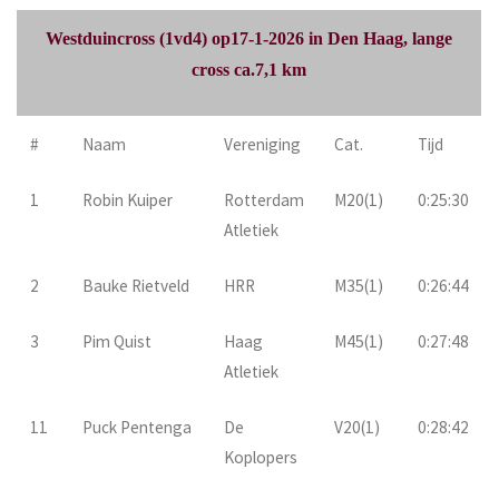
Westduincross (1vd4) op17-1-2026 in Den Haag, lange
cross ca.7,1 km
#
Naam
Vereniging
Cat.
Tijd
1
Robin Kuiper
Rotterdam
M20(1)
0:25:30
Atletiek
2
Bauke Rietveld
HRR
M35(1)
0:26:44
3
Pim Quist
Haag
M45(1)
0:27:48
Atletiek
11
Puck Pentenga
De
V20(1)
0:28:42
Koplopers