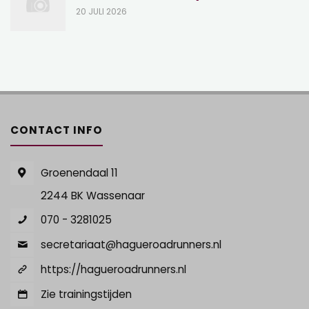
20 JULI 2026
CONTACT INFO
Groenendaal 11
2244 BK Wassenaar
070 - 3281025
secretariaat@hagueroadrunners.nl
https://hagueroadrunners.nl
Zie trainingstijden