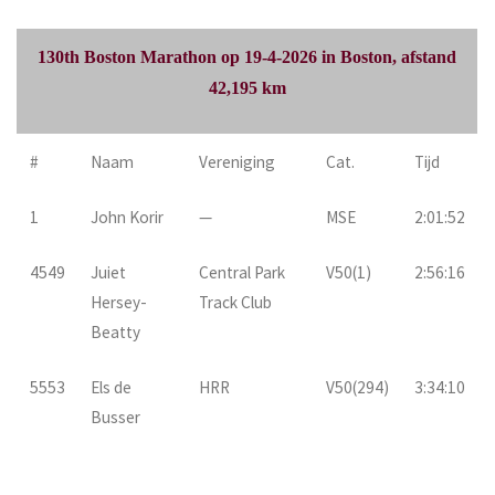
130th Boston Marathon op 19-4-2026 in Boston, afstand
42,195 km
#
Naam
Vereniging
Cat.
Tijd
1
John Korir
—
MSE
2:01:52
4549
Juiet
Central Park
V50(1)
2:56:16
Hersey-
Track Club
Beatty
5553
Els de
HRR
V50(294)
3:34:10
Busser