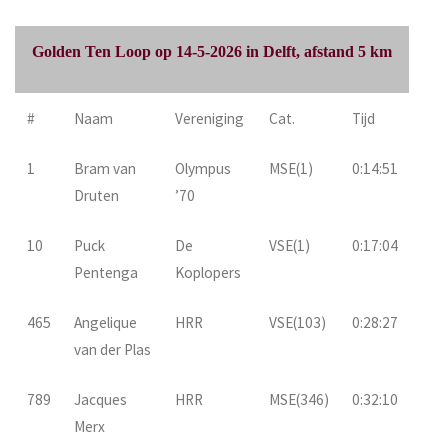
Golden Ten Loop op 14-5-2026 in Delft, afstand 5 km
#
Naam
Vereniging
Cat.
Tijd
1
Bram van
Olympus
MSE(1)
0:14:51
Druten
’70
10
Puck
De
VSE(1)
0:17:04
Pentenga
Koplopers
465
Angelique
HRR
VSE(103)
0:28:27
van der Plas
789
Jacques
HRR
MSE(346)
0:32:10
Merx