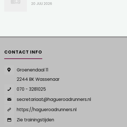
20 JULI 2026
CONTACT INFO
Groenendaal 11
2244 BK Wassenaar
070 - 3281025
secretariaat@hagueroadrunners.nl
https://hagueroadrunners.nl
Zie trainingstijden