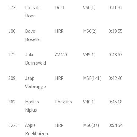
173
Loes de
Delft
V50(1)
0:41:32
Boer
180
Dave
HRR
M60(2)
0:39:55
Boselie
271
Joke
AV ’40
V45(1)
0:43:57
Duijnisveld
309
Jaap
HRR
MSE(141)
0:42:46
Verbrugge
362
Marlies
Rhäzüns
V40(1)
0:45:18
Nipius
1227
Appie
HRR
M60(37)
0:54:54
Beekhuizen