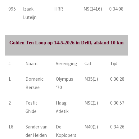
995
Izaak
HRR
MSE(416)
0:34:08
Luteijn
Golden Ten Loop op 14-5-2026 in Delft, afstand 10 km
#
Naam
Vereniging
Cat.
Tijd
1
Domenic
Olympus
M35(1)
0:30:28
Bersee
’70
2
Tesfit
Haag
MSE(1)
0:30:57
Ghide
Atletik
16
Sander van
De
M40(1)
0:34:26
der Heiden
Koplopers