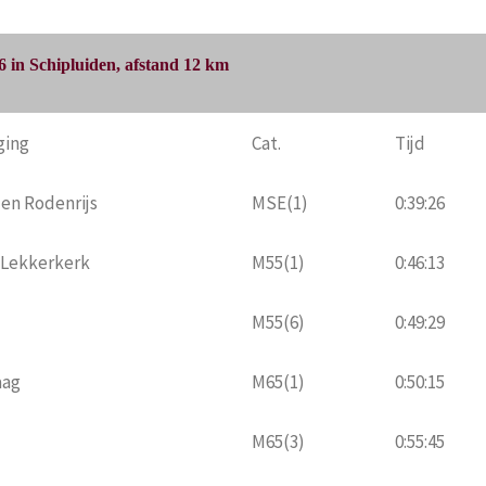
 in Schipluiden, afstand 12 km
ging
Cat.
Tijd
 en Rodenrijs
MSE(1)
0:39:26
 Lekkerkerk
M55(1)
0:46:13
M55(6)
0:49:29
aag
M65(1)
0:50:15
M65(3)
0:55:45