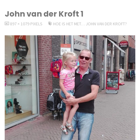
John van der Kroft 1
VOLLEDIGE
897 × 1079
PIXELS
HOE IS HET MET… JOHN VAN DER KROFT?
GROOTTE