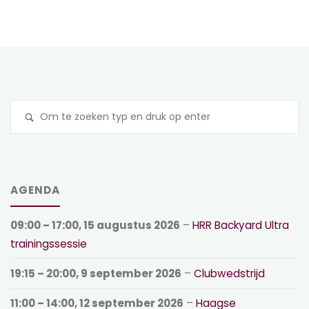
Z
na
AGENDA
09:00
–
17:00
,
15 augustus 2026
–
HRR Backyard Ultra
trainingssessie
19:15
–
20:00
,
9 september 2026
–
Clubwedstrijd
11:00
–
14:00
,
12 september 2026
–
Haagse