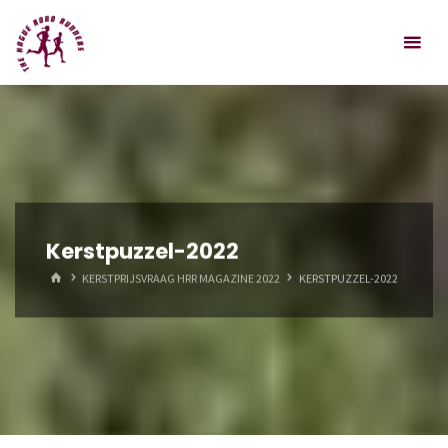
Spring
Hague
naar
Road
inhoud
Runners
Kerstpuzzel-2022
HOME
KERSTPRIJSVRAAG HRR MAGAZINE 2022
KERSTPUZZEL-2022