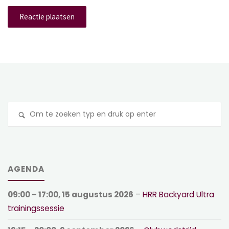
Z
na
AGENDA
09:00
–
17:00
,
15 augustus 2026
–
HRR Backyard Ultra
trainingssessie