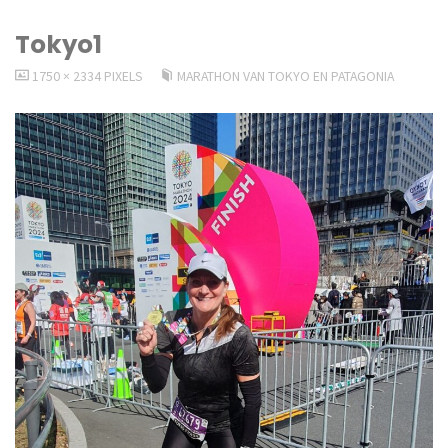
Tokyo1
VOLLEDIGE
1750 × 2334
PIXELS
MARATHON VAN TOKYO EN PATAGONIA
GROOTTE