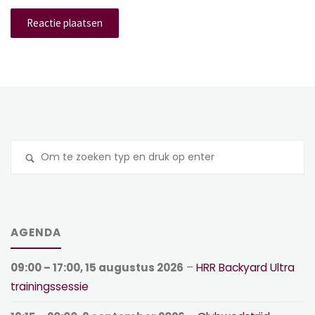
Z
na
AGENDA
09:00
–
17:00
,
15 augustus 2026
–
HRR Backyard Ultra
trainingssessie