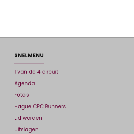
SNELMENU
1 van de 4 circuit
Agenda
Foto's
Hague CPC Runners
Lid worden
Uitslagen