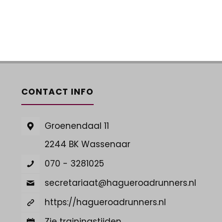
CONTACT INFO
Groenendaal 11
2244 BK Wassenaar
070 - 3281025
secretariaat@hagueroadrunners.nl
https://hagueroadrunners.nl
Zie trainingstijden