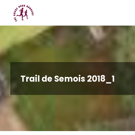
Spring
Hague
naar
Road
inhoud
Runners
Trail de Semois 2018_1