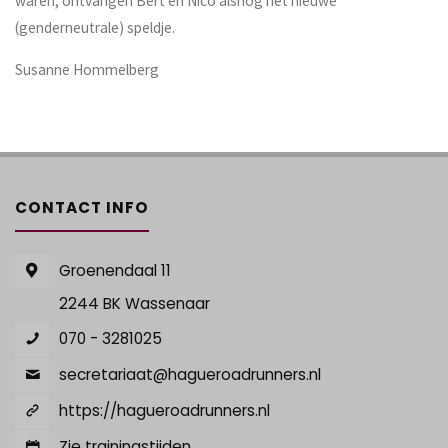
waren, ontvangen Bert en Nico alsnog het nieuwe
(genderneutrale) speldje.
Susanne Hommelberg
CONTACT INFO
Groenendaal 11
2244 BK Wassenaar
070 - 3281025
secretariaat@hagueroadrunners.nl
https://hagueroadrunners.nl
Zie trainingstijden