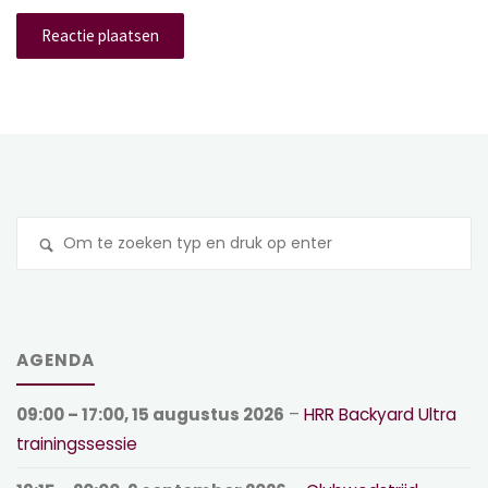
Z
na
AGENDA
09:00
–
17:00
,
15 augustus 2026
–
HRR Backyard Ultra
trainingssessie