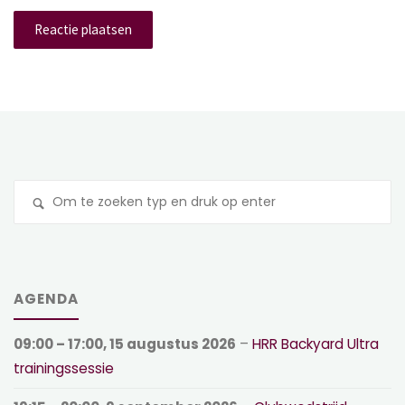
Z
na
AGENDA
09:00
–
17:00
,
15 augustus 2026
–
HRR Backyard Ultra
trainingssessie