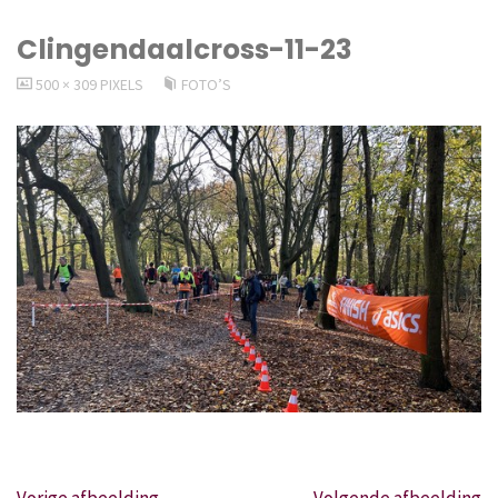
Clingendaalcross-11-23
VOLLEDIGE
500 × 309
PIXELS
FOTO’S
GROOTTE
Vorige afbeelding
Volgende afbeelding