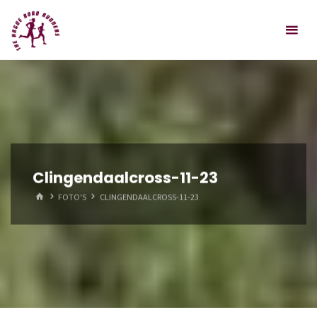
Spring
Hague
naar
Road
inhoud
Runners
Clingendaalcross-11-23
HOME
FOTO'S
CLINGENDAALCROSS-11-23