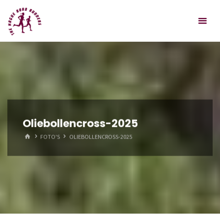
Spring
Hague
naar
Road
inhoud
Runners
Oliebollencross-2025
HOME
FOTO'S
OLIEBOLLENCROSS-2025