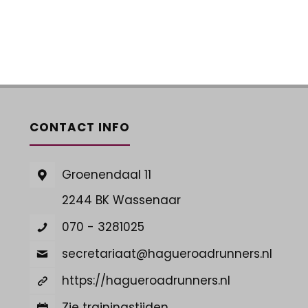
CONTACT INFO
Groenendaal 11
2244 BK Wassenaar
070 - 3281025
secretariaat@hagueroadrunners.nl
https://hagueroadrunners.nl
Zie trainingstijden