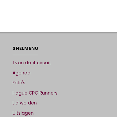
SNELMENU
1 van de 4 circuit
Agenda
Foto's
Hague CPC Runners
Lid worden
Uitslagen