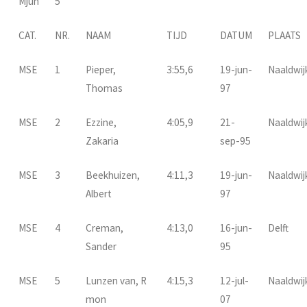
Mjun
5
CAT.
NR.
NAAM
TIJD
DATUM
PLAATS
MSE
1
Pieper,
3:55,6
19-jun-
Naaldwij
Thomas
97
MSE
2
Ezzine,
4:05,9
21-
Naaldwij
Zakaria
sep-95
MSE
3
Beekhuizen,
4:11,3
19-jun-
Naaldwij
Albert
97
MSE
4
Creman,
4:13,0
16-jun-
Delft
Sander
95
MSE
5
Lunzen van, R
4:15,3
12-jul-
Naaldwij
mon
07