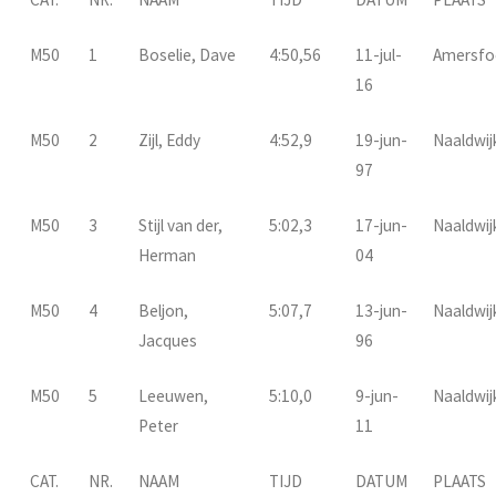
M50
1
Boselie, Dave
4:50,56
11-jul-
Amersfo
16
M50
2
Zijl, Eddy
4:52,9
19-jun-
Naaldwij
97
M50
3
Stijl van der,
5:02,3
17-jun-
Naaldwij
Herman
04
M50
4
Beljon,
5:07,7
13-jun-
Naaldwij
Jacques
96
M50
5
Leeuwen,
5:10,0
9-jun-
Naaldwij
Peter
11
CAT.
NR.
NAAM
TIJD
DATUM
PLAATS