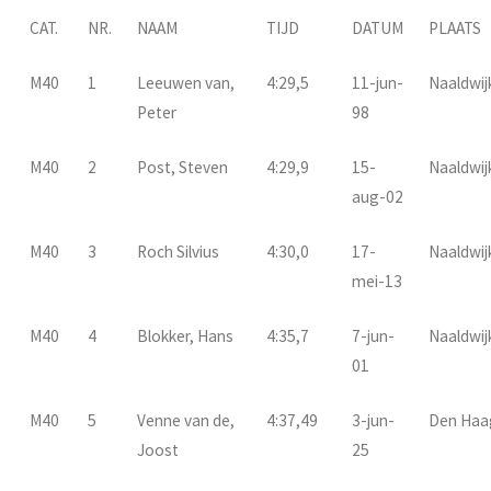
CAT.
NR.
NAAM
TIJD
DATUM
PLAATS
M40
1
Leeuwen van,
4:29,5
11-jun-
Naaldwij
Peter
98
M40
2
Post, Steven
4:29,9
15-
Naaldwij
aug-02
M40
3
Roch Silvius
4:30,0
17-
Naaldwij
mei-13
M40
4
Blokker, Hans
4:35,7
7-jun-
Naaldwij
01
M40
5
Venne van de,
4:37,49
3-jun-
Den Haa
Joost
25