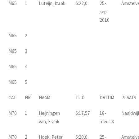
M65
1
Luteijn, Izaak
6:22,0
25-
Amstelv
sep-
2010
M65
2
M65
3
M65
4
M65
5
CAT.
NR.
NAAM
TIJD
DATUM
PLAATS
M70
1
Heijningen
6:17,57
18-
Naaldwij
van, Frank
mei-18
M70
2
Hoek, Peter
6:20,0
25-
Amstelv