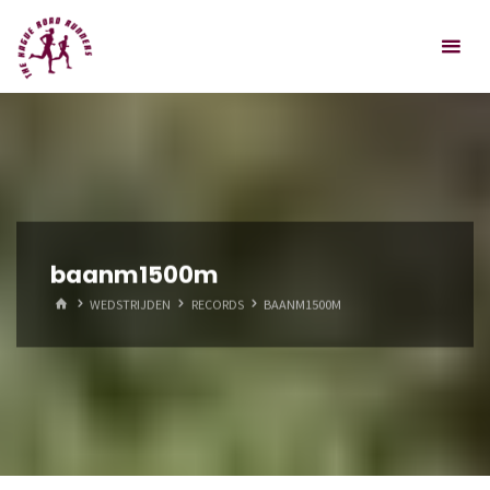
Spring
Hague
naar
Road
inhoud
Runners
baanm1500m
HOME
WEDSTRIJDEN
RECORDS
BAANM1500M