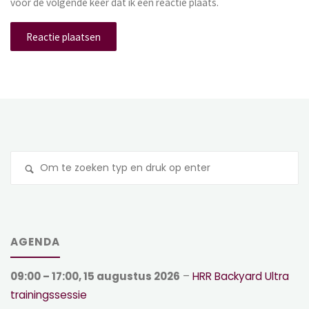
voor de volgende keer dat ik een reactie plaats.
Z
na
AGENDA
09:00
–
17:00
,
15 augustus 2026
–
HRR Backyard Ultra
trainingssessie