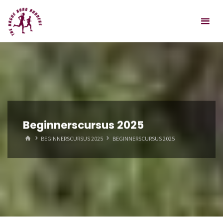
Spring
Hague
naar
Road
inhoud
Runners
Beginnerscursus 2025
HOME
BEGINNERSCURSUS 2025
BEGINNERSCURSUS 2025