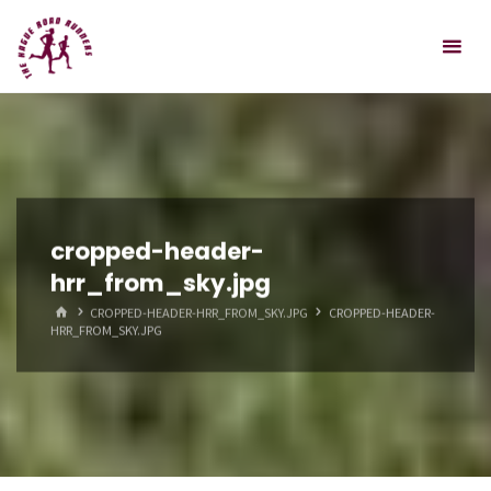
Spring
Hague
naar
Road
inhoud
Runners
cropped-header-
hrr_from_sky.jpg
HOME
CROPPED-HEADER-HRR_FROM_SKY.JPG
CROPPED-HEADER-
HRR_FROM_SKY.JPG