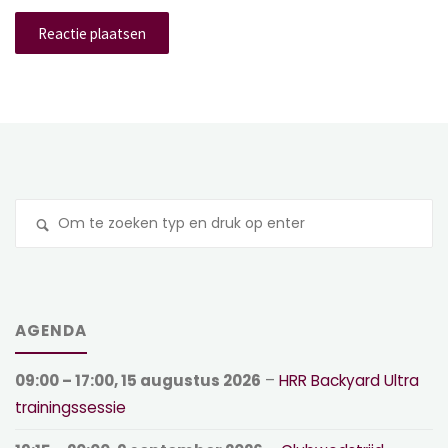
Z
na
AGENDA
09:00
–
17:00
,
15 augustus 2026
–
HRR Backyard Ultra
trainingssessie