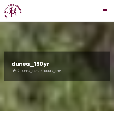
Spring
Hague
naar
Road
inhoud
Runners
dunea_150yr
HOME
DUNEA_150YR
DUNEA_150YR