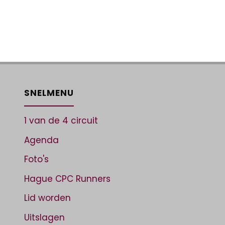
SNELMENU
1 van de 4 circuit
Agenda
Foto's
Hague CPC Runners
Lid worden
Uitslagen