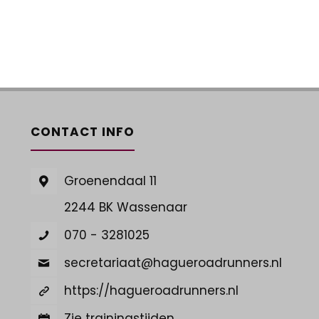
CONTACT INFO
Groenendaal 11
2244 BK Wassenaar
070 - 3281025
secretariaat@hagueroadrunners.nl
https://hagueroadrunners.nl
Zie trainingstijden