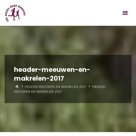
Spring
Hague
naar
Road
inhoud
Runners
header-meeuwen-en-
makrelen-2017
HOME
HEADER-MEEUWEN-EN-MAKRELEN-2017
HEADER-
MEEUWEN-EN-MAKRELEN-2017