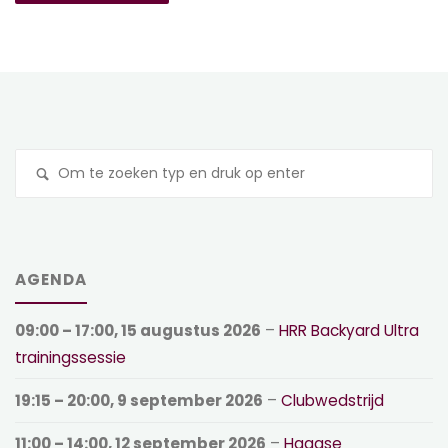
Z
na
AGENDA
09:00
–
17:00
,
15 augustus 2026
–
HRR Backyard Ultra
trainingssessie
19:15
–
20:00
,
9 september 2026
–
Clubwedstrijd
11:00
–
14:00
,
12 september 2026
–
Haagse