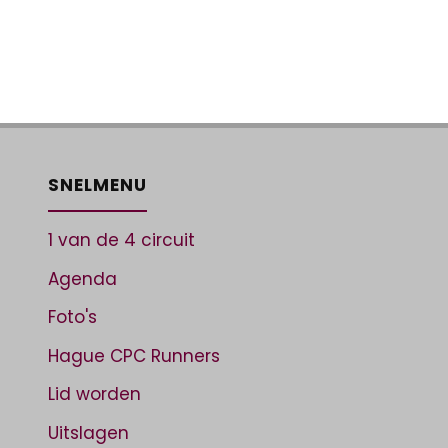
SNELMENU
1 van de 4 circuit
Agenda
Foto's
Hague CPC Runners
Lid worden
Uitslagen