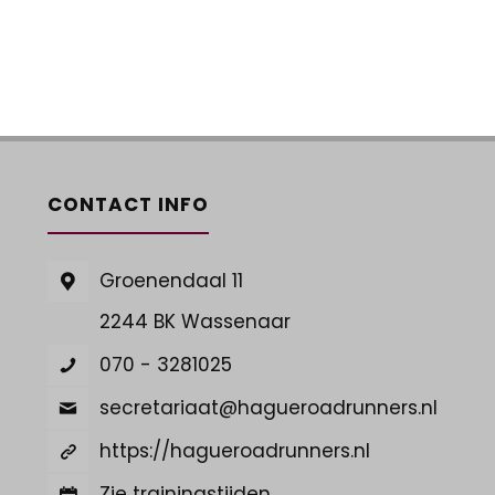
CONTACT INFO
Groenendaal 11
2244 BK Wassenaar
070 - 3281025
secretariaat@hagueroadrunners.nl
https://hagueroadrunners.nl
Zie trainingstijden