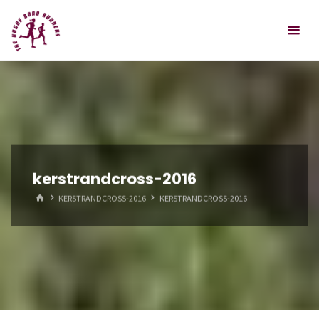
Spring
Hague
naar
Road
inhoud
Runners
kerstrandcross-2016
HOME
KERSTRANDCROSS-2016
KERSTRANDCROSS-2016