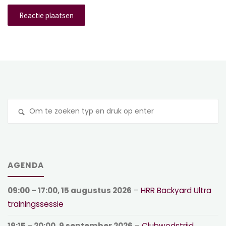
Z
na
AGENDA
09:00
–
17:00
,
15 augustus 2026
–
HRR Backyard Ultra
trainingssessie
19:15
–
20:00
,
9 september 2026
–
Clubwedstrijd