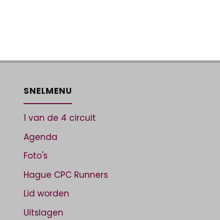
SNELMENU
1 van de 4 circuit
Agenda
Foto's
Hague CPC Runners
Lid worden
Uitslagen