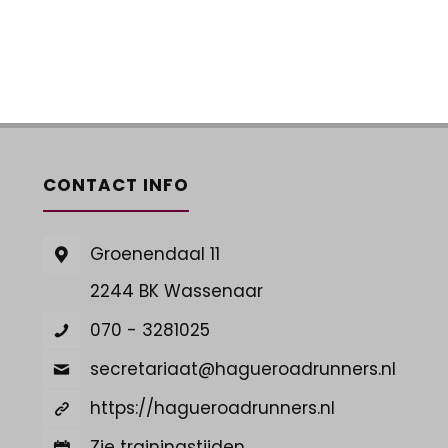
CONTACT INFO
Groenendaal 11
2244 BK Wassenaar
070 - 3281025
secretariaat@hagueroadrunners.nl
https://hagueroadrunners.nl
Zie trainingstijden