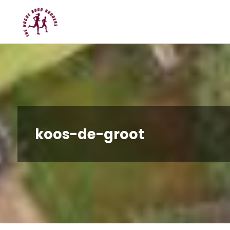
Spring
Hague
naar
Road
inhoud
Runners
koos-de-groot