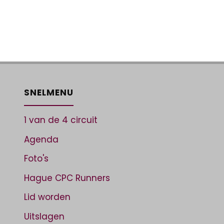
SNELMENU
1 van de 4 circuit
Agenda
Foto's
Hague CPC Runners
Lid worden
Uitslagen