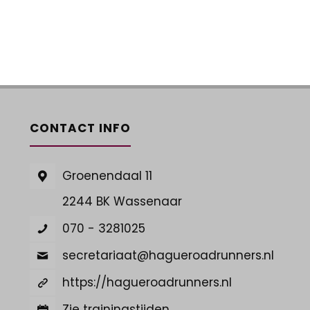
CONTACT INFO
Groenendaal 11
2244 BK Wassenaar
070 - 3281025
secretariaat@hagueroadrunners.nl
https://hagueroadrunners.nl
Zie trainingstijden