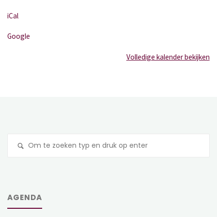
iCal
Google
Volledige kalender bekijken
Z
na
AGENDA