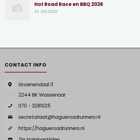
Hot Road Race en BBQ 2026
20 JULI 2026
CONTACT INFO
Groenendaal 11
2244 BK Wassenaar
070 - 3281025
secretariaat@hagueroadrunners.nl
https://hagueroadrunners.nl
Zie trainingstijden