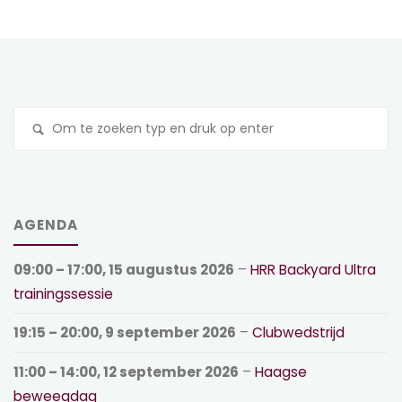
Z
na
AGENDA
09:00
–
17:00
,
15 augustus 2026
–
HRR Backyard Ultra
trainingssessie
19:15
–
20:00
,
9 september 2026
–
Clubwedstrijd
11:00
–
14:00
,
12 september 2026
–
Haagse
beweegdag