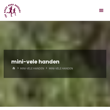
Spring
Hague
naar
Road
inhoud
Runners
mini-vele handen
HOME
MINI-VELE HANDEN
MINI-VELE HANDEN