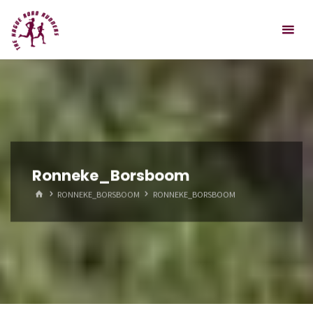
Spring
Hague
naar
Road
inhoud
Runners
Ronneke_Borsboom
HOME
RONNEKE_BORSBOOM
RONNEKE_BORSBOOM