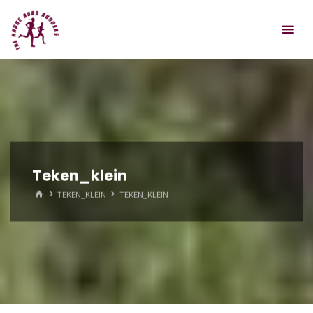
Spring
Hague
naar
Road
inhoud
Runners
Teken_klein
HOME
TEKEN_KLEIN
TEKEN_KLEIN