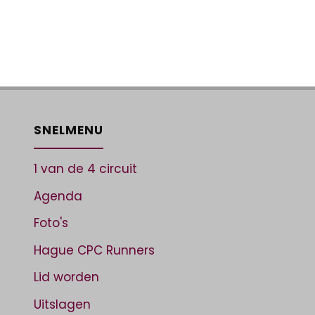
SNELMENU
1 van de 4 circuit
Agenda
Foto's
Hague CPC Runners
Lid worden
Uitslagen