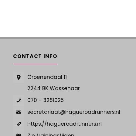
CONTACT INFO
Groenendaal 11
2244 BK Wassenaar
070 - 3281025
secretariaat@hagueroadrunners.nl
https://hagueroadrunners.nl
Zie trainingstijden