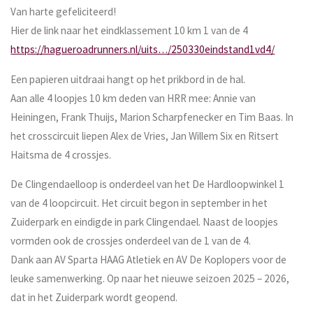
Van harte gefeliciteerd!
Hier de link naar het eindklassement 10 km 1 van de 4
https://hagueroadrunners.nl/uits…/250330eindstand1vd4/
Een papieren uitdraai hangt op het prikbord in de hal.
Aan alle 4 loopjes 10 km deden van HRR mee: Annie van
Heiningen, Frank Thuijs, Marion Scharpfenecker en Tim Baas. In
het crosscircuit liepen Alex de Vries, Jan Willem Six en Ritsert
Haitsma de 4 crossjes.
De Clingendaelloop is onderdeel van het De Hardloopwinkel 1
van de 4 loopcircuit. Het circuit begon in september in het
Zuiderpark en eindigde in park Clingendael. Naast de loopjes
vormden ook de crossjes onderdeel van de 1 van de 4.
Dank aan AV Sparta HAAG Atletiek en AV De Koplopers voor de
leuke samenwerking. Op naar het nieuwe seizoen 2025 – 2026,
dat in het Zuiderpark wordt geopend.