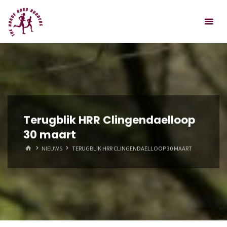
Spring
Hague
naar
Road
inhoud
Runners
Terugblik HRR Clingendaelloop
30 maart
HOME
NIEUWS
TERUGBLIK HRR CLINGENDAELLOOP 30 MAART