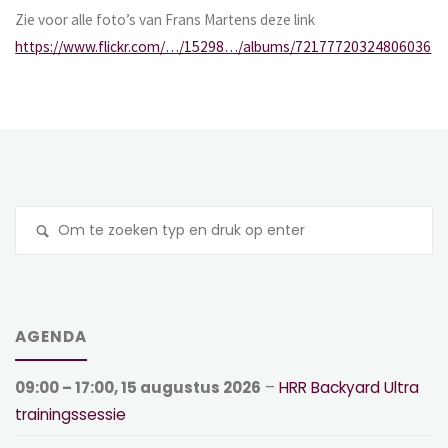
Zie voor alle foto’s van Frans Martens deze link
https://www.flickr.com/…/15298…/albums/72177720324806036
Z
na
AGENDA
09:00
–
17:00
,
15 augustus 2026
–
HRR Backyard Ultra
trainingssessie