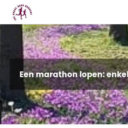
Spring
Hague
naar
Road
inhoud
Runners
Een marathon lopen: enkel