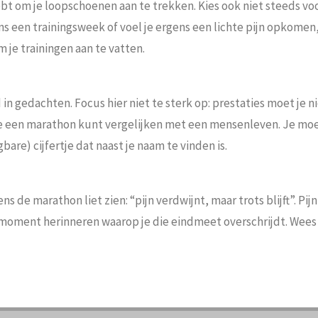
 hebt om je loopschoenen aan te trekken. Kies ook niet steeds v
ens een trainingsweek of voel je ergens een lichte pijn opkomen
 je trainingen aan te vatten.
 in gedachten. Focus hier niet te sterk op: prestaties moet je 
je een marathon kunt vergelijken met een mensenleven. Je mo
are) cijfertje dat naast je naam te vinden is.
ns de marathon liet zien: “pijn verdwijnt, maar trots blijft”. Pi
 moment herinneren waarop je die eindmeet overschrijdt. Wees t