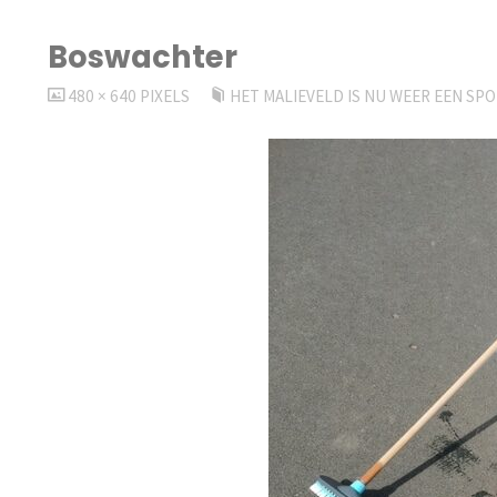
Boswachter
VOLLEDIGE
480 × 640
PIXELS
HET MALIEVELD IS NU WEER EEN SP
GROOTTE