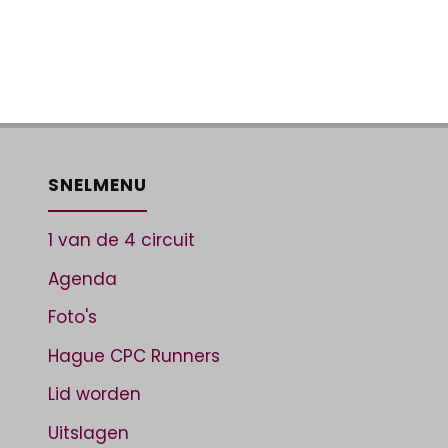
SNELMENU
1 van de 4 circuit
Agenda
Foto's
Hague CPC Runners
Lid worden
Uitslagen