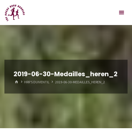
Spring
Hague
naar
Road
inhoud
Runners
2019-06-30-Medailles_heren_2
HOME
HRR'S DUIVENTIL
2019-06-30-MEDAILLES_HEREN_2