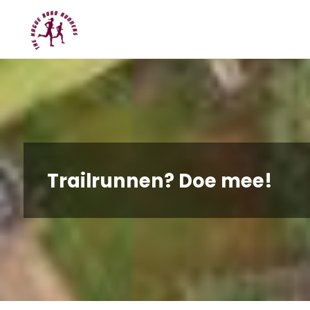
Spring
Hague
naar
Road
inhoud
Runners
Trailrunnen? Doe mee!