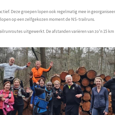
ctief. Deze groepen lopen ook regelmatig mee in georganiseerd
unt lopen op een zelfgekozen moment de NS-trailruns.
ilrunroutes uitgewerkt. De afstanden variëren van zo’n 15 km 