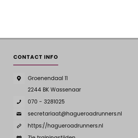
CONTACT INFO
Groenendaal 11
2244 BK Wassenaar
070 - 3281025
secretariaat@hagueroadrunners.nl
https://hagueroadrunners.nl
Zie trainingstijden