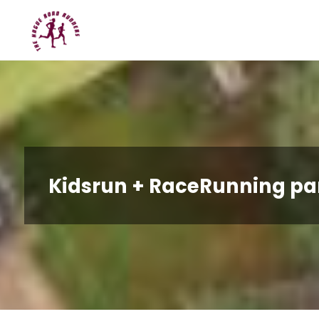
Spring
Hague
naar
Road
inhoud
Runners
Kidsrun + RaceRunning pa