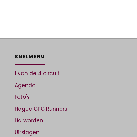
SNELMENU
1 van de 4 circuit
Agenda
Foto's
Hague CPC Runners
Lid worden
Uitslagen