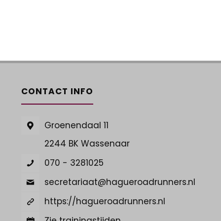
CONTACT INFO
Groenendaal 11
2244 BK Wassenaar
070 - 3281025
secretariaat@hagueroadrunners.nl
https://hagueroadrunners.nl
Zie trainingstijden