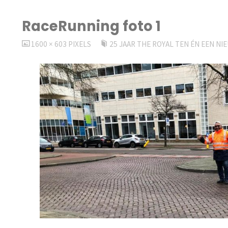
RaceRunning foto 1
VOLLEDIGE
1600 × 603
PIXELS
25 JAAR THE ROYAL TEN ÉN EEN N
GROOTTE