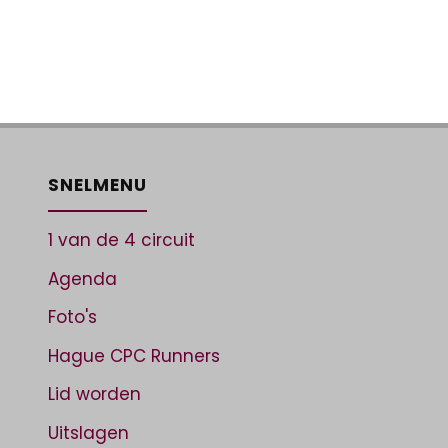
SNELMENU
1 van de 4 circuit
Agenda
Foto's
Hague CPC Runners
Lid worden
Uitslagen