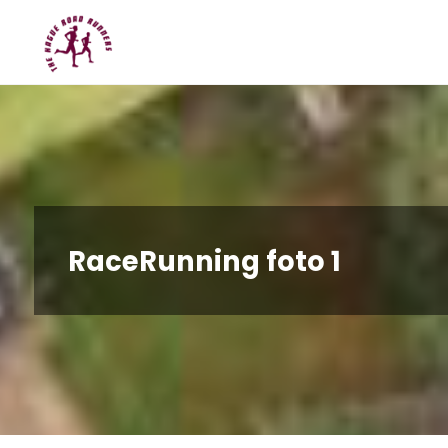
Spring
Hague
naar
Road
inhoud
Runners
RaceRunning foto 1